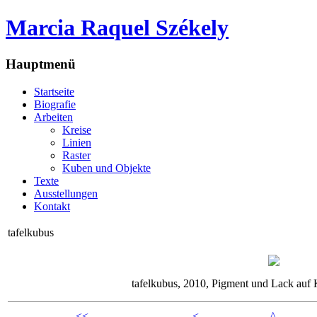
Marcia Raquel Székely
Hauptmenü
Startseite
Biografie
Arbeiten
Kreise
Linien
Raster
Kuben und Objekte
Texte
Ausstellungen
Kontakt
tafelkubus
tafelkubus, 2010, Pigment und Lack auf 
<<
<
^