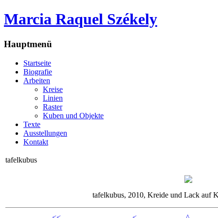
Marcia Raquel Székely
Hauptmenü
Startseite
Biografie
Arbeiten
Kreise
Linien
Raster
Kuben und Objekte
Texte
Ausstellungen
Kontakt
tafelkubus
tafelkubus, 2010, Kreide und Lack auf 
<<
<
^