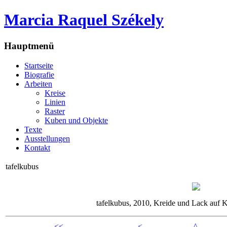
Marcia Raquel Székely
Hauptmenü
Startseite
Biografie
Arbeiten
Kreise
Linien
Raster
Kuben und Objekte
Texte
Ausstellungen
Kontakt
tafelkubus
tafelkubus, 2010, Kreide und Lack auf 
<<
<
^