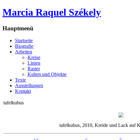
Marcia Raquel Székely
Hauptmenü
Startseite
Biografie
Arbeiten
Kreise
Linien
Raster
Kuben und Objekte
Texte
Ausstellungen
Kontakt
tafelkubus
tafelkubus, 2010, Kreide und Lack auf 
<<
<
^