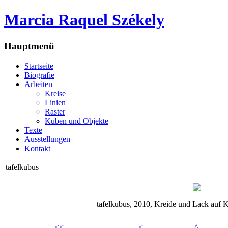
Marcia Raquel Székely
Hauptmenü
Startseite
Biografie
Arbeiten
Kreise
Linien
Raster
Kuben und Objekte
Texte
Ausstellungen
Kontakt
tafelkubus
tafelkubus, 2010, Kreide und Lack auf 
<<
<
^